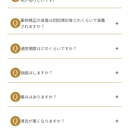
歯や顎の成長には個人差があるため、13歳に近い年齢
裏側矯正で治療が難しいケースには、骨格性の問題が
の方で治療を希望される場合は、初回検診でご相談く
あり外科的治療が必要な重症例などがあります。
ださい。なお、年齢の上限は設けておりません。
裏側矯正の装置は初回検診後どれくらいで装着
下顎のアーチが極端に狭かったり、極端に舌が大きか
されますか？
ったりするケースも適応外となることがあります。ま
初回検診から最短1ヶ月で上顎から装着し、その約1ヶ
た、金属製の装置を用いるため、金属アレルギーがあ
月後に下顎にも装着します。
る場合は治療ができません。
通院頻度はどのくらいですか？
口腔内の状態により装着までの日数や装着順が異なる
場合もございます。 予めご了承ください。
目安として、6～8週間程度の頻度でご来院いただいて
おります。ただし、通院回数は患者様の口腔内の状態
抜歯はしますか？
や、希望される歯並びによっても変動します。詳しく
は初回検診の際に、歯科医師にご確認ください。
歯並びの症状や顎の状態によっては、歯を正しく並べ
るためのスペースを確保するために抜歯が必要なケー
痛みはありますか？
スがあります。
抜歯をおこなうかどうかは歯科医師が診断したうえで
裏側矯正装置Bravaの場合、施術時にソフトフローと
患者様にご同意いただいてからおこないます。抜歯の
呼ばれる専用の薬品を装着時に口腔内に塗布し、痛み
必要性やほかの治療方法の選択肢などもご説明します
滑舌が悪くなりますか？
を軽減します。ただし、治療中に矯正器具と舌が擦れ
ので、不安な方はご相談ください。