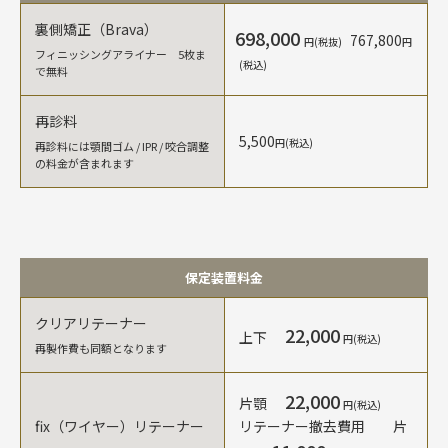
裏側矯正（Brava）
698,000
767,800
円(税抜)
円
フィニッシングアライナー 5枚ま
(税込)
で無料
再診料
5,500
円(税込)
再診料には顎間ゴム / IPR / 咬合調整
の料金が含まれます
保定装置料金
クリアリテーナー
22,000
上下
円(税込)
再製作費も同額となります
22,000
片顎
円(税込)
fix（ワイヤー）リテーナー
リテーナー撤去費用 片