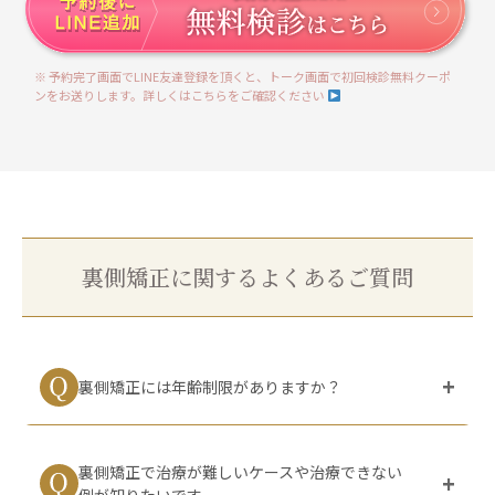
※ 予約完了画面でLINE友達登録を頂くと、トーク画面で初回検診無料クーポ
ンをお送りします。詳しくはこちらをご確認ください
裏側矯正に関するよくあるご質問
裏側矯正には年齢制限がありますか？
裏側矯正の治療を受けるための明確な年齢制限はあり
ませんが、当クリニックでは永久歯が生えそろったお
裏側矯正で治療が難しいケースや治療できない
おむね13歳以上を目安としています。
例が知りたいです。