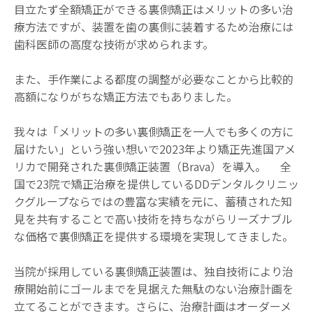
目立たず全額矯正ができる裏側矯正はメリットの多い治
療方法ですが、装置を歯の裏側に装着するため治療には
歯科医師の高度な技術が求められます。
また、手作業による都度の調整が必要なことから比較的
高額になりがちな矯正方法でもありました。
我々は「メリットの多い裏側矯正を一人でも多くの方に
届けたい」という強い想いで2023年より矯正先進国アメ
リカで開発された裏側矯正装置（Brava）を導入。 全
国で23院で矯正治療を提供しているDDデンタルクリニッ
クグループならではの豊富な実績を元に、蓄積された知
見を共有することで高い技術を持ちながらリーズナブル
な価格で裏側矯正を提供する環境を実現してきました。
当院が採用している裏側矯正装置は、独自技術により治
療開始前にゴールまでを見据えた無駄のない治療計画を
立てることができます。さらに、治療計画はオーダーメ