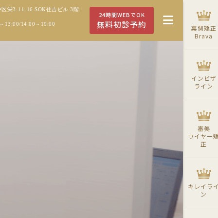
栄3-11-16 SOK住吉ビル 3階
24時間WEBでOK
無料初診予約
3:00/14:00～19:00
裏側矯正
Brava
インビザ
ライン
審美
ワイヤー
正
キレイラ
ン