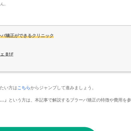
せん。
ーバ矯正ができるクリニック
 B1F
たい方は
こちら
からジャンプして進みましょう。
…」
という方は、本記事で解説するブラーバ矯正の特徴や費用を