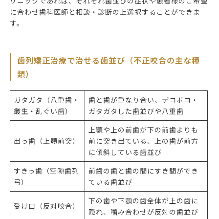
リニックであれば、それぞれ歯並びの症状や患者様のご希望
に合わせ歯科医師と相談・診断の上選択することができま
す。
歯列矯正治療で治せる歯並び（不正咬合の主な種
類）
ガタガタ（八重歯・
歯と歯が重なり合い、デコボコ・
叢生・乱ぐい歯）
ガタガタした歯並びや八重歯
上顎や上の前歯が下の前歯よりも
出っ歯（上顎前突）
前に突き出ている、上の歯が前方
に傾斜している歯並び
すきっ歯（空隙歯列
前歯の歯と歯の間にすき間ができ
弓）
ている歯並び
下の歯や下顎の歯全体が上の歯に
受け口（反対咬合）
隠れ、噛み合わせが反対の歯並び