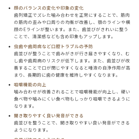
顔のバランスの変化や印象の変化
歯列矯正でズレた噛み合わせを正常にすることで、筋肉
の筋肉の歪みや口周りの均衡が改善し、顎のラインや横
顔のEラインが整います。また、歯並びがきれいに整う
ことで、清潔感なども含め印象もアップします。
虫歯や歯周病など口腔トラブルの予防
歯並びが整うことで歯みがきが行き届きやすくなり、む
し歯や歯周病のリスクが低下します。また、歯並びが改
善することで口が閉じやすくなると唾液の自浄作用が高
まり、長期的に歯の健康を維持しやすくなります。
咀嚼機能の向上
噛み合わせが改善されることで咀嚼機能が向上し、硬い
食べ物や噛みにくい食べ物もしっかり咀嚼できるように
なります。
聞き取りやすく良い発音ができる
歯並びを整うことで、聞き取りやすい良い発音ができる
ようになります。