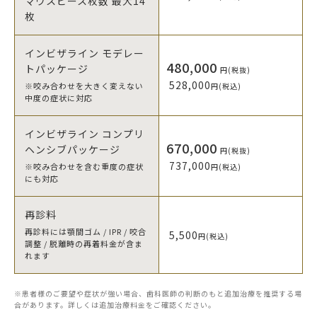
マウスピース枚数 最大14
枚
インビザライン モデレー
480,000
トパッケージ
円(税抜)
528,000
※咬み合わせを大きく変えない
円(税込)
中度の症状に対応
インビザライン コンプリ
670,000
ヘンシブパッケージ
円(税抜)
737,000
※咬み合わせを含む重度の症状
円(税込)
にも対応
再診料
再診料には顎間ゴム / IPR / 咬合
5,500
円(税込)
調整 / 脱離時の再着料金が含ま
れます
※患者様のご要望や症状が強い場合、歯科医師の判断のもと追加治療を推奨する場
合があります。詳しくは追加治療料金をご確認ください。