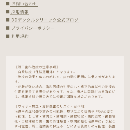
■ お問い合わせ
■ 採用情報
■ DDデンタルクリニック公式ブログ
■ プライバシーポリシー
■ 利用規約
【矯正歯科治療の注意事項】
・自費診療（保険適用外）となります。
・治療の効果や痛みの感じ方、歯の動く期間には個人差がありま
す。
・症状が強い場合、歯科医師の判断のもと矯正治療以外の治療の
併用を推奨する場合があります。また、骨格に問題がある歯並び
は、矯正歯科治療のみでは修正が困難な場合があります。
【ワイヤー矯正・裏側矯正のリスク・副作用】
治療中の違和感や痛みの可能性、症状により抜歯やIPRが必要な
可能性、むし歯・歯肉炎・歯周病・歯根吸収・歯肉退縮・歯髄壊
死・口腔粘膜の傷・歯の骨性癒着・顎関節症を治療中に引き起こ
す可能性、矯正治療後の保定不十分による後戻りの可能性、装置