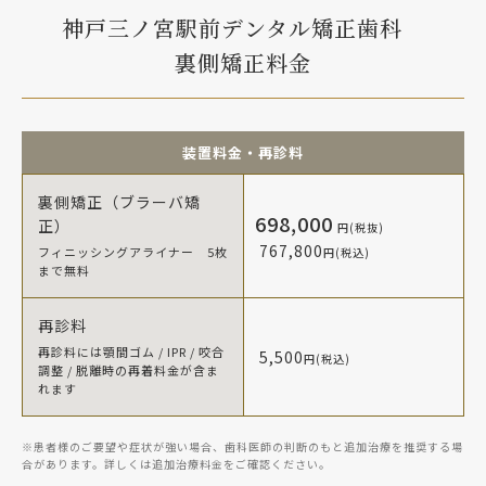
神戸三ノ宮駅前デンタル矯正歯科
裏側矯正料金
装置料金・再診料
裏側矯正（ブラーバ矯
698,000
正）
円(税抜)
767,800
フィニッシングアライナー 5枚
円(税込)
まで無料
再診料
再診料には顎間ゴム / IPR / 咬合
5,500
円(税込)
調整 / 脱離時の再着料金が含ま
れます
※患者様のご要望や症状が強い場合、歯科医師の判断のもと追加治療を推奨する場
合があります。詳しくは追加治療料金をご確認ください。