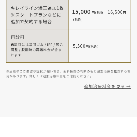
キレイライン矯正追加1枚
15,000
16,500
円(税抜)
円
※スタートプランなどに
(税込)
追加で契約する場合
再診料
再診料には顎間ゴム / IPR / 咬合
5,500
円(税込)
調整 / 脱離時の再着料金が含ま
れます
※患者様のご要望や症状が強い場合、歯科医師の判断のもと追加治療を推奨する場
合があります。詳しくは追加治療料金をご確認ください。
追加治療料金を見る →