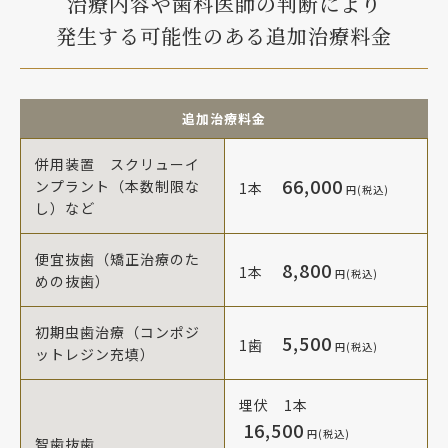
治療内容や歯科医師の判断により
発生する可能性のある追加治療料金
追加治療料金
併用装置 スクリューイ
66,000
ンプラント（本数制限な
1本
円(税込)
し）など
便宜抜歯（矯正治療のた
8,800
1本
円(税込)
めの抜歯）
初期虫歯治療（コンポジ
5,500
1歯
円(税込)
ットレジン充填）
埋伏 1本
16,500
円(税込)
智歯抜歯