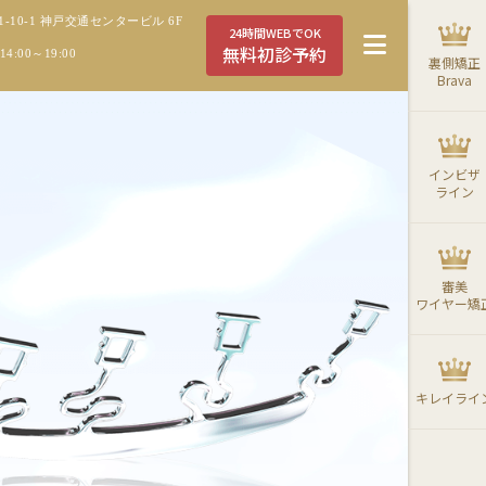
10-1 神戸交通センタービル 6F
24時間WEBでOK
無料初診予約
4:00～19:00
裏側矯正
Brava
インビザ
ライン
審美
ワイヤー矯
キレイライ