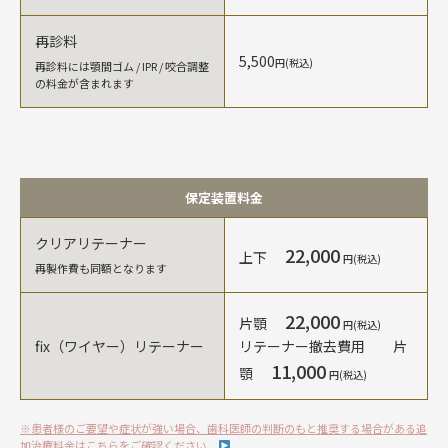
再診料
5,500
円(税込)
再診料には顎間ゴム / IPR / 咬合調整
の料金が含まれます
保定装置料金
クリアリテーナー
22,000
上下
円(税込)
再製作費も同額となります
22,000
片顎
円(税込)
fix（ワイヤー）リテーナー
リテーナー撤去費用 片
11,000
顎
円(税込)
※患者様のご要望や症状が強い場合、歯科医師の判断のもと推奨する場合がある追
加治療料金はこちらをご確認ください