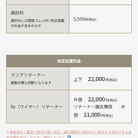
再診料
5,500
円(税込)
再診料には顎間ゴム / IPR / 咬合調整
の料金が含まれます
保定装置料金
クリアリテーナー
22,000
上下
円(税込)
再製作費も同額となります
22,000
片顎
円(税込)
fix（ワイヤー）リテーナー
リテーナー撤去費用 片
11,000
顎
円(税込)
※患者様のご要望や症状が強い場合、歯科医師の判断のもと推奨する場合がある追
加治療料金はこちらをご確認ください