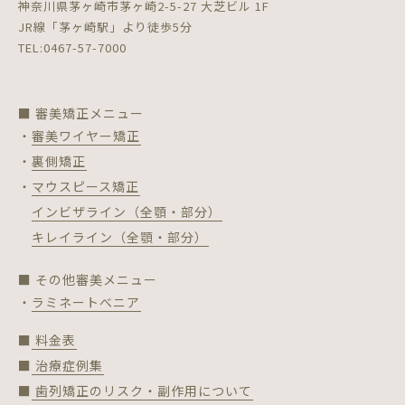
神奈川県茅ヶ崎市茅ヶ崎2-5-27 大芝ビル 1F
JR線「茅ヶ崎駅」より徒歩5分
TEL:0467-57-7000
■ 審美矯正メニュー
・審美ワイヤー矯正
・裏側矯正
・マウスピース矯正
インビザライン（全顎・部分）
キレイライン（全顎・部分）
■ その他審美メニュー
・ラミネートべニア
■ 料金表
■ 治療症例集
■ 歯列矯正のリスク・副作用について