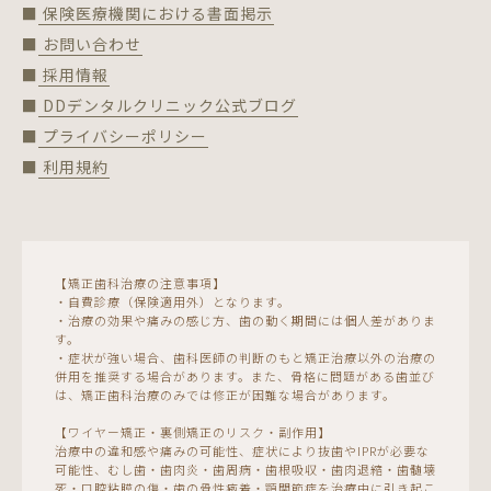
■ 保険医療機関における書面掲示
■ お問い合わせ
■ 採用情報
■ DDデンタルクリニック公式ブログ
■ プライバシーポリシー
■ 利用規約
【矯正歯科治療の注意事項】
・自費診療（保険適用外）となります。
・治療の効果や痛みの感じ方、歯の動く期間には個人差がありま
す。
・症状が強い場合、歯科医師の判断のもと矯正治療以外の治療の
併用を推奨する場合があります。また、骨格に問題がある歯並び
は、矯正歯科治療のみでは修正が困難な場合があります。
【ワイヤー矯正・裏側矯正のリスク・副作用】
治療中の違和感や痛みの可能性、症状により抜歯やIPRが必要な
可能性、むし歯・歯肉炎・歯周病・歯根吸収・歯肉退縮・歯髄壊
死・口腔粘膜の傷・歯の骨性癒着・顎関節症を治療中に引き起こ