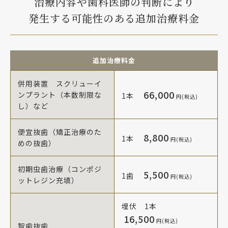
治療内容や歯科医師の判断により
発生する可能性のある追加治療料金
追加治療料金
併用装置 スクリューイ
66,000
ンプラント（本数制限な
1本
円(税込)
し）など
便宜抜歯（矯正治療のた
8,800
1本
円(税込)
めの抜歯）
初期虫歯治療（コンポジ
5,500
1歯
円(税込)
ットレジン充填）
埋伏 1本
16,500
円(税込)
智歯抜歯