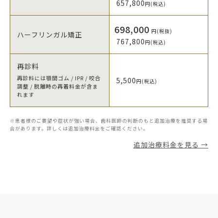
657,800
円(税込)
698,000
円(税抜)
ハーフリンガル矯正
767,800
円(税込)
再診料
再診料には顎間ゴム / IPR / 咬合
5,500
円(税込)
調整 / 脱離時の再着料金が含ま
れます
※患者様のご要望や症状が強い場合、歯科医師の判断のもと追加治療を推奨する場
合があります。詳しくは追加治療料金をご確認ください。
追加治療料金を見る →