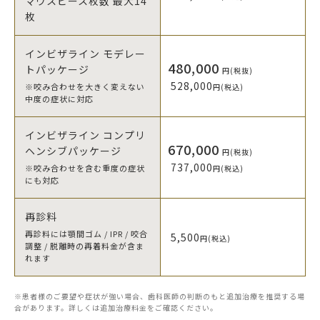
マウスピース枚数 最大14
枚
インビザライン モデレー
480,000
トパッケージ
円(税抜)
528,000
※咬み合わせを大きく変えない
円(税込)
中度の症状に対応
インビザライン コンプリ
670,000
ヘンシブパッケージ
円(税抜)
737,000
※咬み合わせを含む重度の症状
円(税込)
にも対応
再診料
再診料には顎間ゴム / IPR / 咬合
5,500
円(税込)
調整 / 脱離時の再着料金が含ま
れます
※患者様のご要望や症状が強い場合、歯科医師の判断のもと追加治療を推奨する場
合があります。詳しくは追加治療料金をご確認ください。