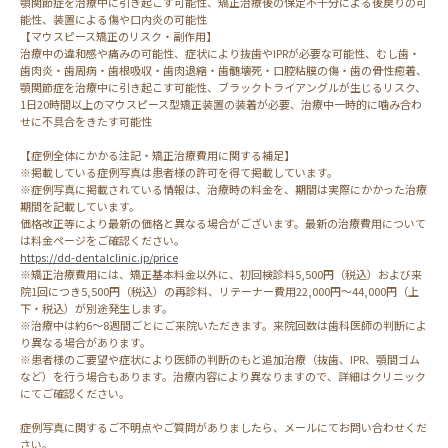
顎関節症を治療中に引き起こす可能性、矯正治療後の保定不十分による後戻りの可
能性、装置による傷や口内炎の可能性
【マウスピース矯正のリスク・副作用】
治療中の違和感や痛みの可能性、症状により抜歯やIPRが必要な可能性、むし歯・
歯肉炎・歯周病・歯根吸収・歯肉退縮・歯髄壊死・口腔粘膜の傷・歯の骨性癒着、
顎関節症を治療中に引き起こす可能性、ブラックトライアングルが生じるリスク、
1日20時間以上のマウスピース型矯正装置の装着が必要、治療中一時的に噛み合わ
せに不具合をきたす可能性
【症例全体にかかる注記・矯正治療費用に関する補足】
※掲載している症例写真は患者様の許可を得て掲載しています。
※症例写真に掲載されている情報は、治療時の料金を、期間は実際にかかった治療
期間を記載しています。
価格改正等により最新の価格と異なる場合がございます。最新の治療費用について
は料金ページをご確認ください。
https://dd-dentalclinic.jp/price
※矯正治療費用には、矯正基本料金以外に、初回検診料5,500円（税込）および来
院1回につき5,500円（税込）の再診料、リテーナー費用22,000円～44,000円（上
下・税込）が別途発生します。
※治療中は約6～8週間ごとにご来院いただきます。来院回数は歯科医師の判断によ
り異なる場合があります。
※患者様のご要望や症状により医師の判断のもと追加治療（抜歯、IPR、顎間ゴム
など）を行う場合もあります。治療内容により異なりますので、詳細はクリニック
にてご確認ください。
症例写真に関するご不明点やご質問がありましたら、メールにてお問い合わせくだ
さい。