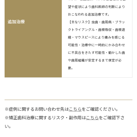
望や症状により歯科医師の判断により
おこなわれる追加治療です。
追加治療
【主なリスク】虫歯・歯周病・ブラッ
クトライアングル・歯根吸収・歯根退
縮・マウスピースにより痛みを感じる
可能性・治療中に一時的にかみ合わせ
に不具合をきたす可能性・動かした歯
や歯周組織が安定するまで保定が必
要。
※症例に関するお問い合わせ先は
こちら
をご確認ください。
※矯正歯科治療に関するリスク・副作用は
こちら
をご確認下さ
い。