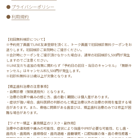
●
プライバシーポリシー
●
利用規約
【初回無料検診について】
※予約完了画面でLINE友達登録を頂くと、トーク画面で初回検診無料クーポンをお
送りします。初回検診ご来院時にご提示ください。
※会計時にクーポンをご提示頂けなかった場合は、通常の初回検診5,500円が発生
しますのでご注意ください。
※LINE友だち追加の有無に関わらず「予約日の前日・当日のキャンセル」「無断キ
ャンセル」はキャンセル料5,500円が発生します。
※初診料無料は13歳以上が対象となります。
【矯正歯科治療の注意事項】
・自費診療（保険適用外）となります。
・治療の効果や痛みの感じ方、歯の動く期間には個人差があります。
・症状が強い場合、歯科医師の判断のもと矯正治療以外の治療の併用を推奨する場
合があります。また、骨格に問題がある歯並びは、矯正歯科治療のみでは修正が困
難な場合があります。
【ワイヤー矯正・裏側矯正のリスク・副作用】
治療中の違和感や痛みの可能性、症状により抜歯やIPRが必要な可能性、むし歯・
歯肉炎・歯周病・歯根吸収・歯肉退縮・歯髄壊死・口腔粘膜の傷・歯の骨性癒着・