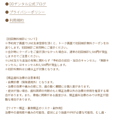
●
DDデンタル公式ブログ
●
プライバシーポリシー
●
利用規約
【初回無料検診について】
※予約完了画面でLINE友達登録を頂くと、トーク画面で初回検診無料クーポンをお
送りします。初回検診ご来院時にご提示ください。
※会計時にクーポンをご提示頂けなかった場合は、通常の初回検診5,500円が発生
しますのでご注意ください。
※LINE友だち追加の有無に関わらず「予約日の前日・当日のキャンセル」「無断キ
ャンセル」はキャンセル料5,500円が発生します。
※初診料無料は13歳以上が対象となります。
【矯正歯科治療の注意事項】
・自費診療（保険適用外）となります。
・治療の効果や痛みの感じ方、歯の動く期間には個人差があります。
・症状が強い場合、歯科医師の判断のもと矯正治療以外の治療の併用を推奨する場
合があります。また、骨格に問題がある歯並びは、矯正歯科治療のみでは修正が困
難な場合があります。
【ワイヤー矯正・裏側矯正のリスク・副作用】
治療中の違和感や痛みの可能性、症状により抜歯やIPRが必要な可能性、むし歯・