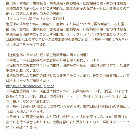
歯肉炎・歯周病・歯根吸収・歯肉退縮・歯髄壊死・口腔粘膜の傷・歯の骨性癒着・
顎関節症を治療中に引き起こす可能性、矯正治療後の保定不十分による後戻りの可
能性、装置による傷や口内炎の可能性
【マウスピース矯正のリスク・副作用】
治療中の違和感や痛みの可能性、症状により抜歯やIPRが必要な可能性、むし歯・
歯肉炎・歯周病・歯根吸収・歯肉退縮・歯髄壊死・口腔粘膜の傷・歯の骨性癒着、
顎関節症を治療中に引き起こす可能性、ブラックトライアングルが生じるリスク、
1日20時間以上のマウスピース型矯正装置の装着が必要、治療中一時的に噛み合わ
せに不具合をきたす可能性
【症例全体にかかる注記・矯正治療費用に関する補足】
※掲載している症例写真は患者様の許可を得て掲載しています。
※症例写真に掲載されている情報は、治療時の料金を、期間は実際にかかった治療
期間を記載しています。
価格改正等により最新の価格と異なる場合がございます。最新の治療費用について
は料金ページをご確認ください。
https://dd-dentalclinic.jp/price
※矯正治療費用には、矯正基本料金以外に、初回検診料5,500円（税込）および来
院1回につき5,500円（税込）の再診料、リテーナー費用22,000円～44,000円（上
下・税込）が別途発生します。
※治療中は約6～8週間ごとにご来院いただきます。来院回数は歯科医師の判断によ
り異なる場合があります。
※患者様のご要望や症状により医師の判断のもと追加治療（抜歯、IPR、顎間ゴム
など）を行う場合もあります。治療内容により異なりますので、詳細はクリニック
にてご確認ください。