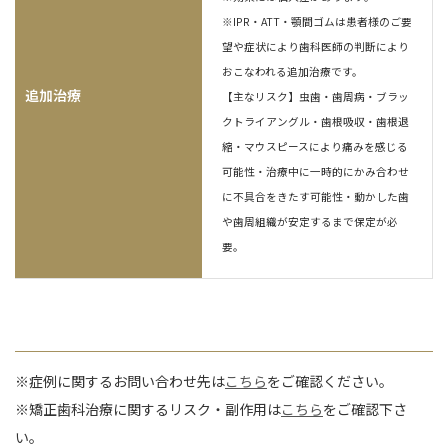
※IPR・ATT・顎間ゴムは患者様のご要
望や症状により歯科医師の判断により
おこなわれる追加治療です。
追加治療
【主なリスク】虫歯・歯周病・ブラッ
クトライアングル・歯根吸収・歯根退
縮・マウスピースにより痛みを感じる
可能性・治療中に一時的にかみ合わせ
に不具合をきたす可能性・動かした歯
や歯周組織が安定するまで保定が必
要。
※症例に関するお問い合わせ先は
こちら
をご確認ください。
※矯正歯科治療に関するリスク・副作用は
こちら
をご確認下さ
い。