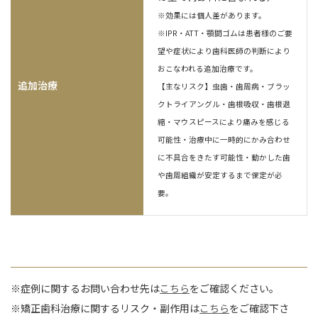
※効果には個人差があります。
※IPR・ATT・顎間ゴムは患者様のご要
望や症状により歯科医師の判断により
おこなわれる追加治療です。
追加治療
【主なリスク】虫歯・歯周病・ブラッ
クトライアングル・歯根吸収・歯根退
縮・マウスピースにより痛みを感じる
可能性・治療中に一時的にかみ合わせ
に不具合をきたす可能性・動かした歯
や歯周組織が安定するまで保定が必
要。
※症例に関するお問い合わせ先は
こちら
をご確認ください。
※矯正歯科治療に関するリスク・副作用は
こちら
をご確認下さ