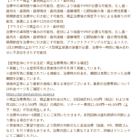
【ワイヤー矯正・裏側矯正のリスク・副作用】
治療中の違和感や痛みの可能性、症状により抜歯やIPRが必要な可能性、むし歯・
歯肉炎・歯周病・歯根吸収・歯肉退縮・歯髄壊死・口腔粘膜の傷・歯の骨性癒着・
顎関節症を治療中に引き起こす可能性、矯正治療後の保定不十分による後戻りの可
能性、装置による傷や口内炎の可能性
【マウスピース矯正のリスク・副作用】
治療中の違和感や痛みの可能性、症状により抜歯やIPRが必要な可能性、むし歯・
歯肉炎・歯周病・歯根吸収・歯肉退縮・歯髄壊死・口腔粘膜の傷・歯の骨性癒着、
顎関節症を治療中に引き起こす可能性、ブラックトライアングルが生じるリスク、
1日20時間以上のマウスピース型矯正装置の装着が必要、治療中一時的に噛み合わ
せに不具合をきたす可能性
【症例全体にかかる注記・矯正治療費用に関する補足】
※掲載している症例写真は患者様の許可を得て掲載しています。
※症例写真に掲載されている情報は、治療時の料金を、期間は実際にかかった治療
期間を記載しています。
価格改正等により最新の価格と異なる場合がございます。最新の治療費用について
は料金ページをご確認ください。
https://dd-dentalclinic.jp/price
※矯正治療費用には、矯正基本料金以外に、初回検診料5,500円（税込）および来
院1回につき5,500円（税込）の再診料、リテーナー費用22,000円～44,000円（上
下・税込）が別途発生します。
※治療中は約6～8週間ごとにご来院いただきます。来院回数は歯科医師の判断によ
り異なる場合があります。
※患者様のご要望や症状により医師の判断のもと追加治療（抜歯、IPR、顎間ゴム
など）を行う場合もあります。治療内容により異なりますので、詳細はクリニック
にてご確認ください。