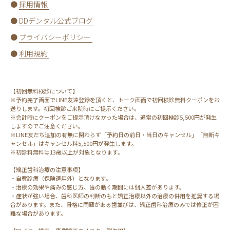
●
採用情報
●
DDデンタル公式ブログ
●
プライバシーポリシー
●
利用規約
【初回無料検診について】
※予約完了画面でLINE友達登録を頂くと、トーク画面で初回検診無料クーポンをお
送りします。初回検診ご来院時にご提示ください。
※会計時にクーポンをご提示頂けなかった場合は、通常の初回検診5,500円が発生
しますのでご注意ください。
※LINE友だち追加の有無に関わらず「予約日の前日・当日のキャンセル」「無断キ
ャンセル」はキャンセル料5,500円が発生します。
※初診料無料は13歳以上が対象となります。
【矯正歯科治療の注意事項】
・自費診療（保険適用外）となります。
・治療の効果や痛みの感じ方、歯の動く期間には個人差があります。
・症状が強い場合、歯科医師の判断のもと矯正治療以外の治療の併用を推奨する場
合があります。また、骨格に問題がある歯並びは、矯正歯科治療のみでは修正が困
難な場合があります。