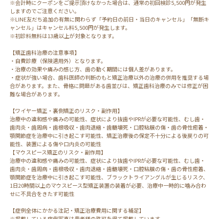
※会計時にクーポンをご提示頂けなかった場合は、通常の初回検診5,500円が発生
しますのでご注意ください。
※LINE友だち追加の有無に関わらず「予約日の前日・当日のキャンセル」「無断キ
ャンセル」はキャンセル料5,500円が発生します。
※初診料無料は13歳以上が対象となります。
【矯正歯科治療の注意事項】
・自費診療（保険適用外）となります。
・治療の効果や痛みの感じ方、歯の動く期間には個人差があります。
・症状が強い場合、歯科医師の判断のもと矯正治療以外の治療の併用を推奨する場
合があります。また、骨格に問題がある歯並びは、矯正歯科治療のみでは修正が困
難な場合があります。
【ワイヤー矯正・裏側矯正のリスク・副作用】
治療中の違和感や痛みの可能性、症状により抜歯やIPRが必要な可能性、むし歯・
歯肉炎・歯周病・歯根吸収・歯肉退縮・歯髄壊死・口腔粘膜の傷・歯の骨性癒着・
顎関節症を治療中に引き起こす可能性、矯正治療後の保定不十分による後戻りの可
能性、装置による傷や口内炎の可能性
【マウスピース矯正のリスク・副作用】
治療中の違和感や痛みの可能性、症状により抜歯やIPRが必要な可能性、むし歯・
歯肉炎・歯周病・歯根吸収・歯肉退縮・歯髄壊死・口腔粘膜の傷・歯の骨性癒着、
顎関節症を治療中に引き起こす可能性、ブラックトライアングルが生じるリスク、
1日20時間以上のマウスピース型矯正装置の装着が必要、治療中一時的に噛み合わ
せに不具合をきたす可能性
【症例全体にかかる注記・矯正治療費用に関する補足】
※掲載している症例写真は患者様の許可を得て掲載しています。