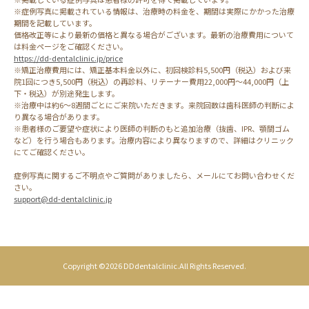
※症例写真に掲載されている情報は、治療時の料金を、期間は実際にかかった治療
期間を記載しています。
価格改正等により最新の価格と異なる場合がございます。最新の治療費用について
は料金ページをご確認ください。
https://dd-dentalclinic.jp/price
※矯正治療費用には、矯正基本料金以外に、初回検診料5,500円（税込）および来
院1回につき5,500円（税込）の再診料、リテーナー費用22,000円～44,000円（上
下・税込）が別途発生します。
※治療中は約6～8週間ごとにご来院いただきます。来院回数は歯科医師の判断によ
り異なる場合があります。
※患者様のご要望や症状により医師の判断のもと追加治療（抜歯、IPR、顎間ゴム
など）を行う場合もあります。治療内容により異なりますので、詳細はクリニック
にてご確認ください。
症例写真に関するご不明点やご質問がありましたら、メールにてお問い合わせくだ
さい。
support@dd-dentalclinic.jp
Copyright ©2026 DDdentalclinic.All Rights Reserved.