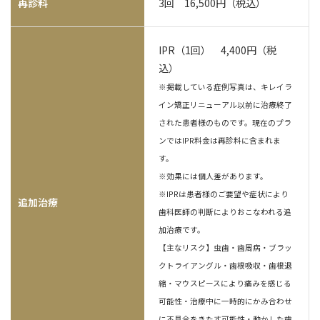
再診料
3回 16,500円（税込）
IPR（1回） 4,400円（税
込）
※掲載している症例写真は、キレイラ
イン矯正リニューアル以前に治療終了
された患者様のものです。現在のプラ
ンではIPR料金は再診料に含まれま
す。
※効果には個人差があります。
※IPRは患者様のご要望や症状により
追加治療
歯科医師の判断によりおこなわれる追
加治療です。
【主なリスク】虫歯・歯周病・ブラッ
クトライアングル・歯根吸収・歯根退
縮・マウスピースにより痛みを感じる
可能性・治療中に一時的にかみ合わせ
に不具合をきたす可能性・動かした歯