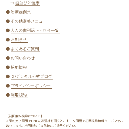
→
歯並びと健康
●
治療症例集
●
その他審美メニュー
●
大人の歯列矯正・料金一覧
●
お知らせ
●
よくあるご質問
●
お問い合わせ
●
採用情報
●
DDデンタル公式ブログ
●
プライバシーポリシー
●
利用規約
【初回無料検診について】
※予約完了画面でLINE友達登録を頂くと、トーク画面で初回検診無料クーポンをお
送りします。初回検診ご来院時にご提示ください。