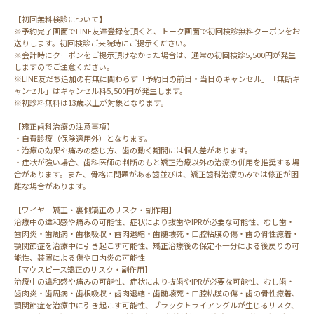
【初回無料検診について】
※予約完了画面でLINE友達登録を頂くと、トーク画面で初回検診無料クーポンをお
送りします。初回検診ご来院時にご提示ください。
※会計時にクーポンをご提示頂けなかった場合は、通常の初回検診5,500円が発生
しますのでご注意ください。
※LINE友だち追加の有無に関わらず「予約日の前日・当日のキャンセル」「無断キ
ャンセル」はキャンセル料5,500円が発生します。
※初診料無料は13歳以上が対象となります。
【矯正歯科治療の注意事項】
・自費診療（保険適用外）となります。
・治療の効果や痛みの感じ方、歯の動く期間には個人差があります。
・症状が強い場合、歯科医師の判断のもと矯正治療以外の治療の併用を推奨する場
合があります。また、骨格に問題がある歯並びは、矯正歯科治療のみでは修正が困
難な場合があります。
【ワイヤー矯正・裏側矯正のリスク・副作用】
治療中の違和感や痛みの可能性、症状により抜歯やIPRが必要な可能性、むし歯・
歯肉炎・歯周病・歯根吸収・歯肉退縮・歯髄壊死・口腔粘膜の傷・歯の骨性癒着・
顎関節症を治療中に引き起こす可能性、矯正治療後の保定不十分による後戻りの可
能性、装置による傷や口内炎の可能性
【マウスピース矯正のリスク・副作用】
治療中の違和感や痛みの可能性、症状により抜歯やIPRが必要な可能性、むし歯・
歯肉炎・歯周病・歯根吸収・歯肉退縮・歯髄壊死・口腔粘膜の傷・歯の骨性癒着、
顎関節症を治療中に引き起こす可能性、ブラックトライアングルが生じるリスク、