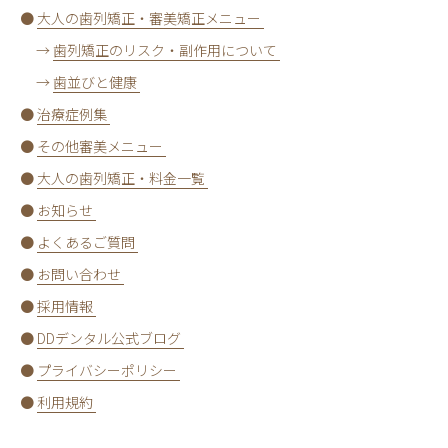
●
大人の歯列矯正・審美矯正メニュー
→
歯列矯正のリスク・副作用について
→
歯並びと健康
●
治療症例集
●
その他審美メニュー
●
大人の歯列矯正・料金一覧
●
お知らせ
●
よくあるご質問
●
お問い合わせ
●
採用情報
●
DDデンタル公式ブログ
●
プライバシーポリシー
●
利用規約