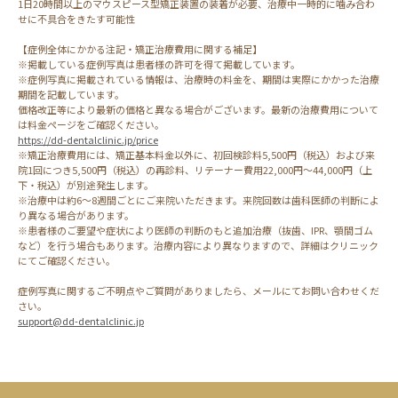
1日20時間以上のマウスピース型矯正装置の装着が必要、治療中一時的に噛み合わ
せに不具合をきたす可能性
【症例全体にかかる注記・矯正治療費用に関する補足】
※掲載している症例写真は患者様の許可を得て掲載しています。
※症例写真に掲載されている情報は、治療時の料金を、期間は実際にかかった治療
期間を記載しています。
価格改正等により最新の価格と異なる場合がございます。最新の治療費用について
は料金ページをご確認ください。
https://dd-dentalclinic.jp/price
※矯正治療費用には、矯正基本料金以外に、初回検診料5,500円（税込）および来
院1回につき5,500円（税込）の再診料、リテーナー費用22,000円～44,000円（上
下・税込）が別途発生します。
※治療中は約6～8週間ごとにご来院いただきます。来院回数は歯科医師の判断によ
り異なる場合があります。
※患者様のご要望や症状により医師の判断のもと追加治療（抜歯、IPR、顎間ゴム
など）を行う場合もあります。治療内容により異なりますので、詳細はクリニック
にてご確認ください。
症例写真に関するご不明点やご質問がありましたら、メールにてお問い合わせくだ
さい。
support@dd-dentalclinic.jp